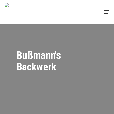
Skip
to
Men
main
content
Bußmann's
Backwerk