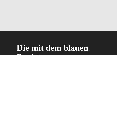
Die mit dem blauen
Punkt.
Lernen Sie unser Unternehmen kennen.
Mit unseren maßgeschneiderten
Lösungen können Sie Ihre Produkte