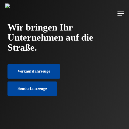
Skip
to
Men
main
content
Wir bringen Ihr
Unternehmen auf die
Straße.
Verkaufsfahrzeuge
Sonderfahrzeuge